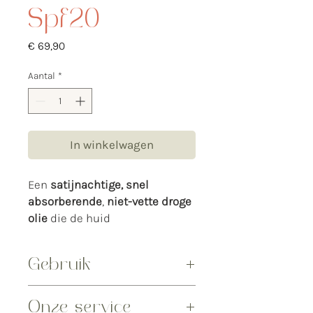
Spf20
Prijs
€ 69,90
Aantal
*
In winkelwagen
Een
satijnachtige, snel
absorberende
,
niet-vette droge
olie
die de huid
door de samenstelling snel
een aantrekkelijke gouden
Gebruik
teint geeft voor
een
snellere, mooiere en
15 miniuten voor blootstelling aan de
langdurigere gebruinde huid.
Onze service
zon insmeren en om de 2 uur