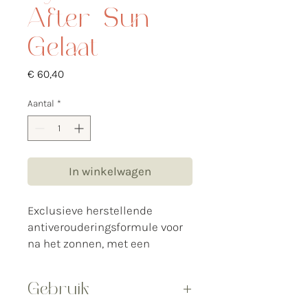
After-Sun
Gelaat
Prijs
€ 60,40
Aantal
*
In winkelwagen
Exclusieve herstellende
antiverouderingsformule voor
na het zonnen, met een
kalmerende en verfrissende
werking. Voorkomt vroegtijdige
Gebruik
veroudering van de huid,