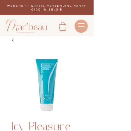
WEBSHOP - GRATIS VERZENDING VANAF
€100 IN BELGIË
Icy Pleasure