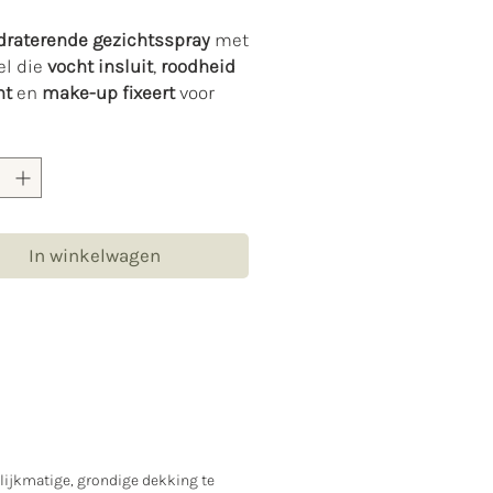
draterende gezichtsspray
met
el die
vocht insluit
,
roodheid
ht
en
make-up fixeert
voor
ngdurige
,
huidvriendelijke
UP VOORDELEN
st het natuurlijke vocht van
uid na om make-up te fixeren
In winkelwagen
en natuurlijke, huidachtige
sh te creëren.
t vocht en make-up in voor
langdurige, vlekkeloze
ing.
ERZORGENDE VOORDELEN
stilleerd met kalmerende,
elijkmatige, grondige dekking te
verzachtende natuurlijke