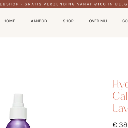
EBSHOP - GRATIS VERZENDING VANAF €100 IN BELG
HOME
AANBOD
SHOP
OVER MIJ
CO
Hyd
Ca
La
€ 38