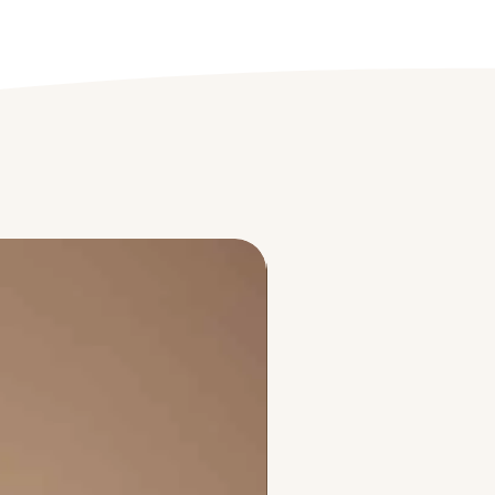
acten en plantaardige stoffen.
ogische lavendel kalmeert de
 en helpt roodheid te
inderen.
maze Extract verjongt de
 voor een zachter, gladder
lijk.
lle-extract helpt droogheid
euk te verlichten.