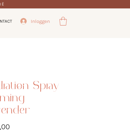
IË
Inloggen
NTACT
ration Spray
lming
vender
Prijs
,00