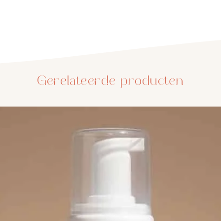
extr
Biol
huid
verm
Myra
huid
Gerelateerde producten
uiter
Kami
en j