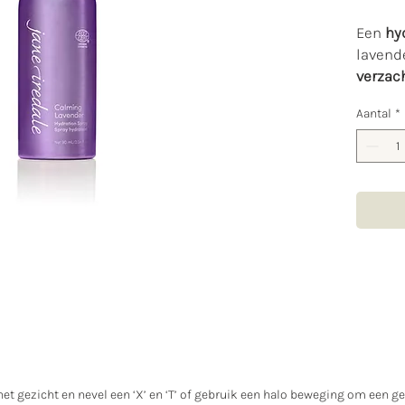
Een
hy
lavend
verzac
een
la
Aantal
*
finish.
MAKE-
Boot
de h
en e
fini
Slui
een 
werk
HUIDV
Gedi
et gezicht en nevel een ‘X’ en ‘T’ of gebruik een halo beweging om een g
huid