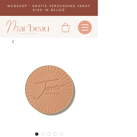
WEBSHOP - GRATIS VERZENDING VANAF
€100 IN BELGIË