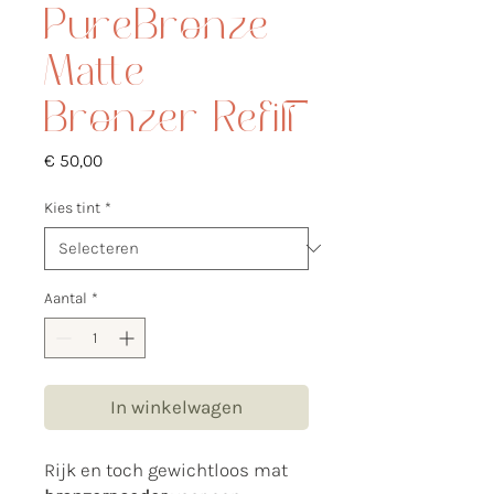
PureBronze
Matte
Bronzer Refill
Prijs
€ 50,00
Kies tint
*
Aantal
*
In winkelwagen
Rijk en toch gewichtloos mat