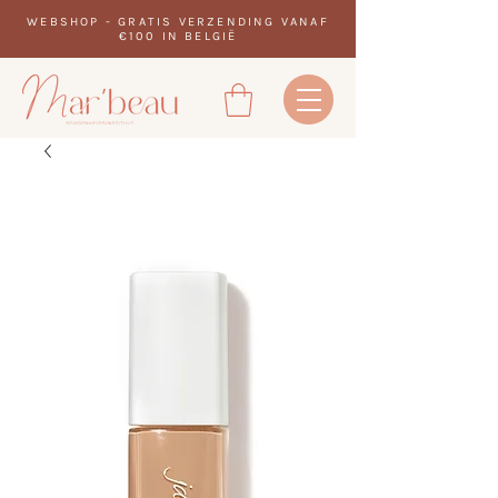
WEBSHOP - GRATIS VERZENDING VANAF
€100 IN BELGIË