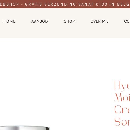
EBSHOP - GRATIS VERZENDING VANAF €100 IN BELG
HOME
AANBOD
SHOP
OVER MIJ
CO
Hyd
Moi
Cr
So