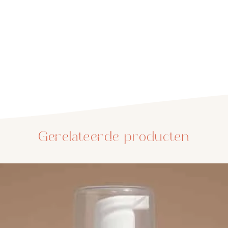
huid)
Suprèm
huid)
Gerelateerde producten