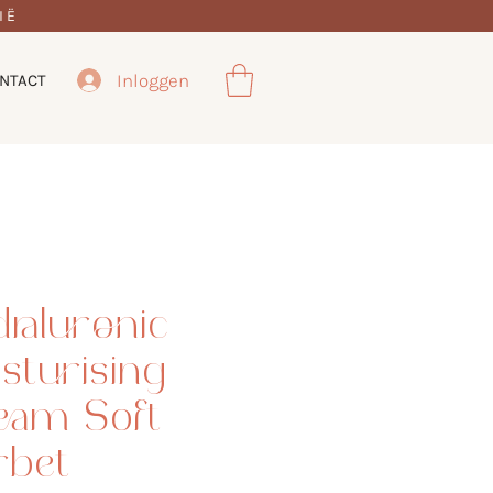
IË
Inloggen
NTACT
raluronic
sturising
eam Soft
rbet