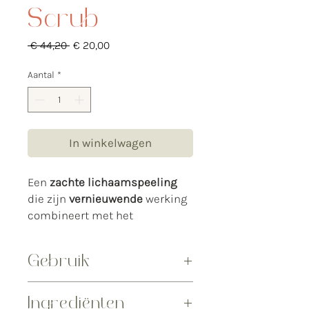
Scrub
Normale
Verkoopprijs
 € 44,20 
€ 20,00
prijs
Aantal
*
In winkelwagen
Een
zachte
lichaamspeeling
die zijn
vernieuwende
werking
combineert met het
antioxiderende en
hydraterende
vermogen.
Gebruik
Inhoud: 200 ml
De scrub kan op een droge of natte
Ingrediënten
huid gebruikt worden. Gemakkelijk af