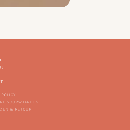
D
IJ
CT
 POLICY
NE VOORWAARDEN
DEN & RETOUR