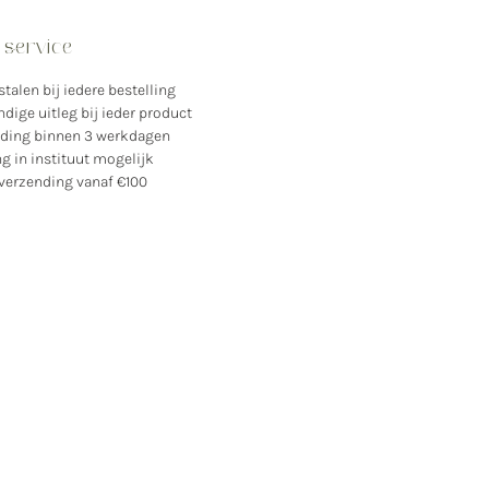
llende anti-agingwerking.
xtuur en de teint van de huid
service
eren aanzienlijk
els en expressielijnen
 stalen bij iedere bestelling
en
dige uitleg bij ieder product
nding binnen 3 werkdagen
int is helder en de huid straalt
ng in instituut mogelijk
int is diepgaand gehydrateerd
 verzending vanaf €100
pel
id ziet er jeugdig uit
: 50ml