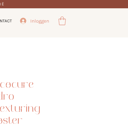
IË
Inloggen
NTACT
ycocure
dro-
exturing
oster