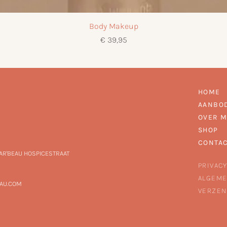
Body Makeup
Prijs
€ 39,95
HOME
AANBO
OVER M
SHOP
CONTA
MAR'BEAU HOSPICESTRAAT
PRIVACY
ALGEME
AU.COM
VERZEN