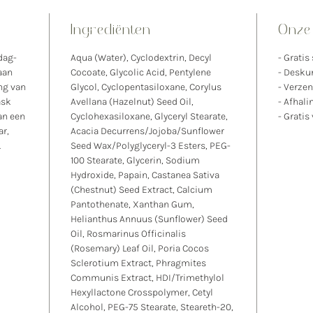
herste
• De te
Ingrediënten
Onze 
verbet
• Rimp
dag-
Aqua (Water), Cyclodextrin, Decyl
- Gratis
vervag
aan
Cocoate, Glycolic Acid, Pentylene
- Deskun
ng van
Glycol, Cyclopentasiloxane, Corylus
- Verze
• De te
ask
Avellana (Hazelnut) Seed Oil,
- Afhali
• De te
an een
Cyclohexasiloxane, Glyceryl Stearate,
- Gratis
en soe
ar,
Acacia Decurrens/Jojoba/Sunflower
• De hu
.
Seed Wax/Polyglyceryl-3 Esters, PEG-
100 Stearate, Glycerin, Sodium
Inhoud
Hydroxide, Papain, Castanea Sativa
(Chestnut) Seed Extract, Calcium
Pantothenate, Xanthan Gum,
Helianthus Annuus (Sunflower) Seed
Oil, Rosmarinus Officinalis
(Rosemary) Leaf Oil, Poria Cocos
Sclerotium Extract, Phragmites
Communis Extract, HDI/Trimethylol
Hexyllactone Crosspolymer, Cetyl
Alcohol, PEG-75 Stearate, Steareth-20,