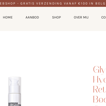
EBSHOP - GRATIS VERZENDING VANAF €100 IN BELG
HOME
AANBOD
SHOP
OVER MIJ
CO
Gl
Hy
Ret
Bo