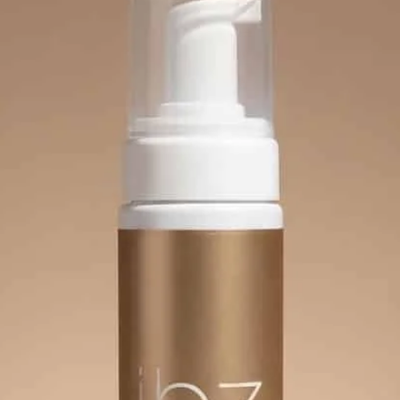
Gemaak
afgewe
straal
95% ge
tijdloz
uit.