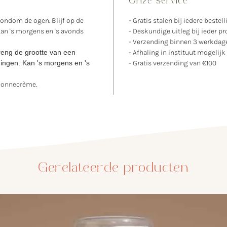
Onze service
vervuil
huishou
rondom de ogen. Blijf op de
- Gratis stalen bij iedere bestell
toevoeg
an 's morgens en 's avonds
- Deskundige uitleg bij ieder p
- Verzending binnen 3 werkda
verste
reng de grootte van een
- Afhaling in instituut mogelijk
comfor
ngen. Kan 's morgens en 's
- Gratis verzending van €100
textuur
50 ml
 zonnecrème.
Pollut
Verfri
Anti-Po
Block d
met op
Gerelateerde producten
bij reg
donker
15 ml
Een pr
duurza