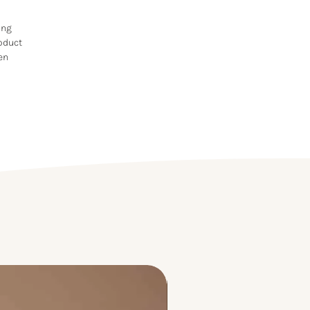
ing (atmosferisch, zon,
delijk en digitaal), zuurstof
ing
t en helpt de huidbarrière te
roduct
gen
rken voor een stralendere en
tabelere huid. Zijdezachte
, ideaal voor de droge huid.
ion Defense Eye Contour
ssende gel-crème met Triple
llution Shield + Blue Light
ie de huid direct verheldert
tische pigmenten en helpt
elmatig gebruik wallen en
e kringen te verminderen.
emium toilettas die luxe en
amheid combineert.