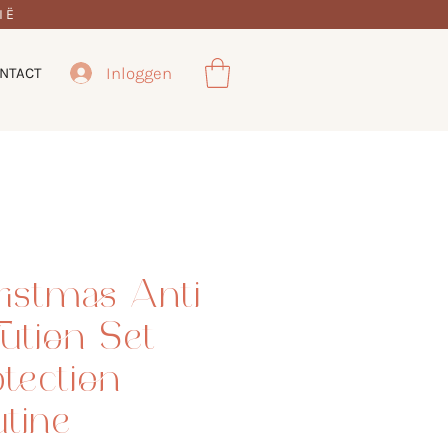
IË
Inloggen
NTACT
ristmas Anti-
lution Set
tection
tine