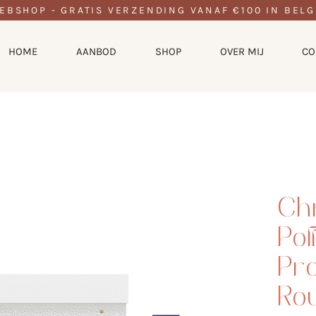
EBSHOP - GRATIS VERZENDING VANAF €100 IN BELG
HOME
AANBOD
SHOP
OVER MIJ
CO
Ch
Pol
Pro
Rou