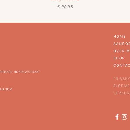
Prijs
€ 39,95
HOME
AANBO
OVER M
SHOP
CONTA
MAR'BEAU HOSPICESTRAAT
PRIVACY
ALGEME
AU.COM
VERZEN