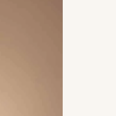
t van blauw fluweel en
rkt met een gouden logo,
t het exclusieve design met
recycleerde materialen een
e en verantwoorde elegantie