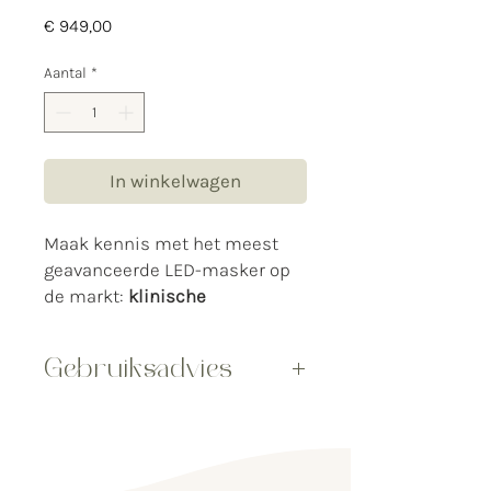
Prijs
€ 949,00
Aantal
*
In winkelwagen
Maak kennis met het meest
geavanceerde LED-masker op
de markt:
klinische
kracht
,
volledige dekking van
gezicht, hals en
Gebruiksadvies
decolleté
en
zichtbare
resultaten in 1–2 weken
!
Basisprotocol (algemeen):
Frequentie:
Waarom dit LED masker anders
2–3× per week
is dan alles wat je eerder
Duur: