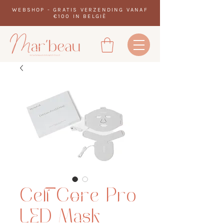
WEBSHOP - GRATIS VERZENDING VANAF
€100 IN BELGIË
Cell Core Pro
LED Mask